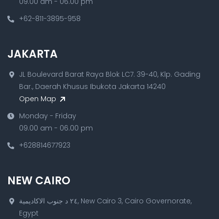
09.00 am - 06.00 pm
+62-811-3895-958
JAKARTA
JL Boulevard Barat Raya Blok LC7. 39-40, Klp. Gading
Bar., Daerah Khusus Ibukota Jakarta 14240
Open Map
Monday - Friday
09.00 am - 06.00 pm
+628814677923
NEW CAIRO
٢٤ د جنوب الاكاديمية, New Cairo 3, Cairo Governorate,
Egypt