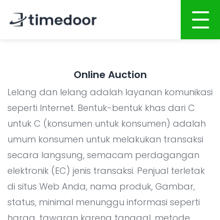
Home
Online Auction
About
Lelang dan lelang adalah layanan komunikasi
Services
seperti Internet. Bentuk-bentuk khas dari C
untuk C (konsumen untuk konsumen) adalah
Portfolio
AI POWERED SOFTWARE DEVELOPMENT
umum konsumen untuk melakukan transaksi
Career
Website Development
secara langsung, semacam perdagangan
Mobile Apps Development
CSR
elektronik (EC) jenis transaksi. Penjual terletak
System Development
di situs Web Anda, nama produk, Gambar,
Blog
status, minimal menunggu informasi seperti
AI System Integration
harga, tawaran karena tanggal, metode